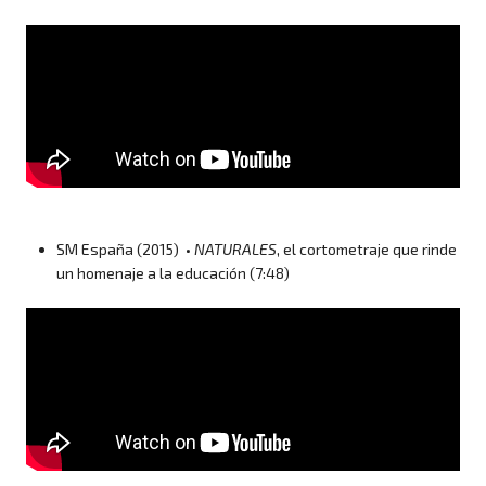
SM España (2015) •
NATURALES
, el cortometraje que rinde
un homenaje a la educación
(7:48)