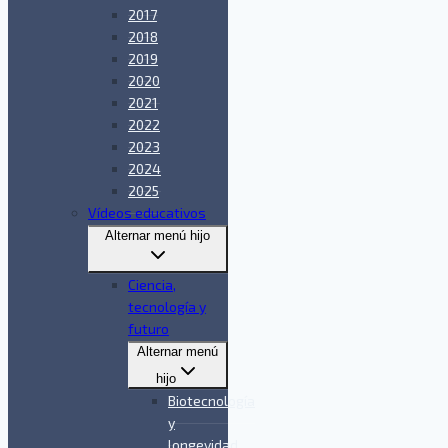
2017
2018
2019
2020
2021
2022
2023
2024
2025
Vídeos educativos
Alternar menú hijo
Ciencia,
tecnología y
futuro
Alternar menú
hijo
Biotecnología
y
longevidad