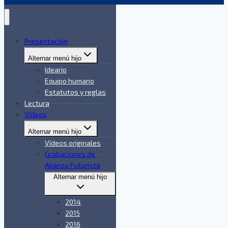
Presentación
Alternar menú hijo
Ideario
Equipo humano
Estatutos y reglas
Lectura
Vídeos
Alternar menú hijo
Vídeos originales
Grabaciones de
Alianza Futurista
Alternar menú hijo
2014
2015
2016