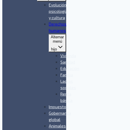
Evolución,
psicología
y cultura
Derechos
humanos
Alternar
menú
hijo
Vivienda
Sanidad
Educación
Familia
Lacras
sociales
Renta
básica
Impuestos
Gobernanza
global
Animales