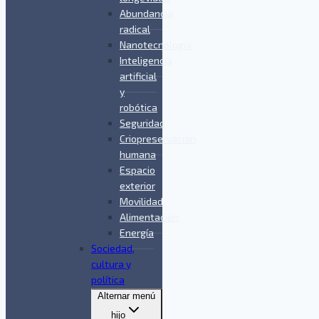
Abundancia
radical
Nanotecnología
Inteligencia
artificial
y
robótica
Seguridad
Criopreservación
humana
Espacio
exterior
Movilidad
Alimentación
Energía
Sociedad,
cultura y
política
Alternar menú
hijo