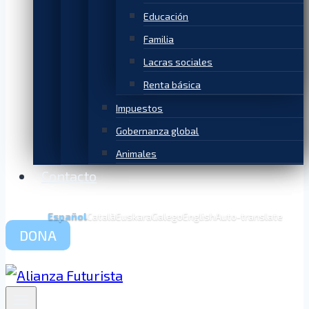
Educación
Familia
Lacras sociales
Renta básica
Impuestos
Gobernanza global
Animales
Contacto
Español
Català
Euskara
Galego
English
Auto-translate
DONA