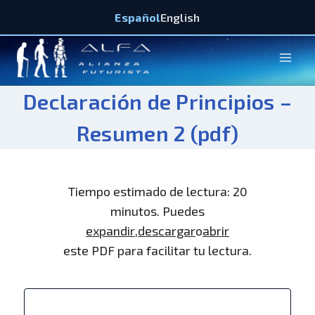
Español
English
Declaración de Principios –
Resumen 2 (pdf)
Tiempo estimado de lectura: 20
minutos. Puedes
expandir
,
descargar
o
abrir
este PDF para facilitar tu lectura.